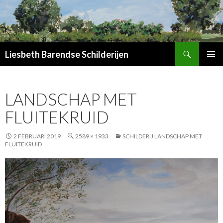
Zoeken
Liesbeth Barendse Schilderijen
SPRING
PRIMAI
NAAR
MENU
INHOUD
LANDSCHAP MET
FLUITEKRUID
2 FEBRUARI 2019
2589 × 1933
SCHILDERIJ LANDSCHAP MET
FLUITEKRUID