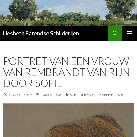
Zoeken
Liesbeth Barendse Schilderijen
SPRING
PRIMAI
NAAR
MENU
INHOUD
PORTRET VAN EEN VROUW
VAN REMBRANDT VAN RIJN
DOOR SOFIE
24 APRIL 2019
1065 × 1538
SCHILDEREN EN TEKENEN 2026