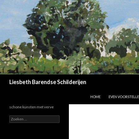
Zoeken
Liesbeth Barendse Schilderijen
SPRING NAAR INHOUD
HOME
EVEN VOORSTELL
schone kunsten met verve
Zoeken
naar: