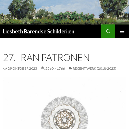
Zoeken
Liesbeth Barendse Schilderijen
SPRING
PRIMAI
NAAR
MENU
INHOUD
27. IRAN PATRONEN
29 OKTOBER 2023
2560 × 1766
RECENT WERK (2018-2025)