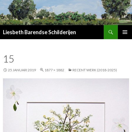
Zoeken
Liesbeth Barendse Schilderijen
SPRING
PRIMAI
NAAR
MENU
INHOUD
15
25 JANUARI 2019
1877 × 1882
RECENT WERK (2018-2025)