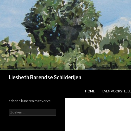
Zoeken
Liesbeth Barendse Schilderijen
SPRING NAAR INHOUD
HOME
EVEN VOORSTELL
schone kunsten met verve
Zoeken
naar: