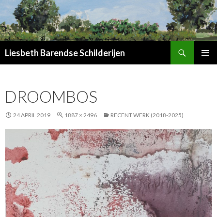
Zoeken
Liesbeth Barendse Schilderijen
SPRING
PRIMAI
NAAR
MENU
INHOUD
DROOMBOS
24 APRIL 2019
1887 × 2496
RECENT WERK (2018-2025)