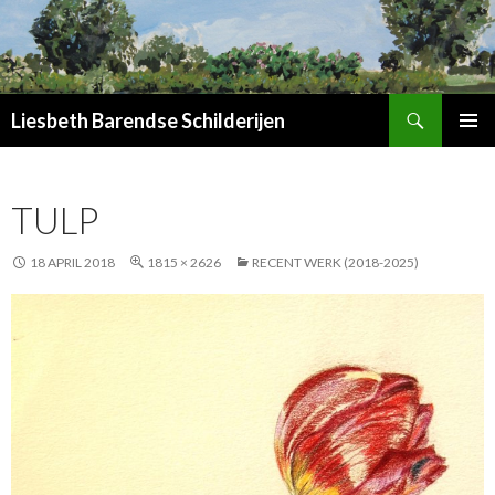
Zoeken
Liesbeth Barendse Schilderijen
SPRING
PRIMAI
NAAR
MENU
INHOUD
TULP
18 APRIL 2018
1815 × 2626
RECENT WERK (2018-2025)